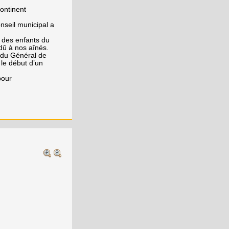
ontinent
seil municipal a
 des enfants du
dû à nos aînés.
s du Général de
le début d’un
pour