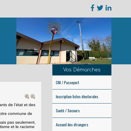
Vos Démarches
CNI / Passeport
Inscription listes électorales
nts de l’état et des
Santé / Secours
 notre commune de
mais pas seulement,
Accueil des étrangers
stisme et le racisme