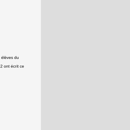
s élèves du
2 ont écrit ce