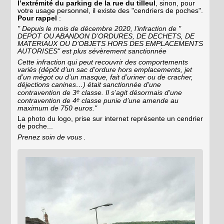
l’extrémité du parking de la rue du tilleul
, sinon, pour
votre usage personnel, il existe des "cendriers de poches".
Pour rappel
:
" Depuis le mois de décembre 2020, l’infraction de "
DEPOT OU ABANDON D’ORDURES, DE DECHETS, DE
MATERIAUX OU D’OBJETS HORS DES EMPLACEMENTS
AUTORISES" est plus sévèrement sanctionnée
Cette infraction qui peut recouvrir des comportements
variés (dépôt d’un sac d’ordure hors emplacements, jet
d’un mégot ou d’un masque, fait d’uriner ou de cracher,
déjections canines…) était sanctionnée d’une
e
contravention de 3
classe. Il s’agit désormais d’une
e
contravention de 4
classe punie d’une amende au
maximum de 750 euros."
La photo du logo, prise sur internet représente un cendrier
de poche...
Prenez soin de vous .