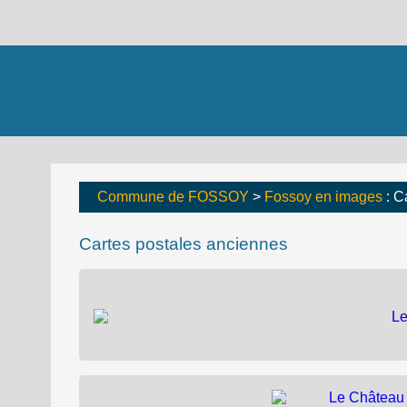
Commune de FOSSOY
>
Fossoy en images
: C
Cartes postales anciennes