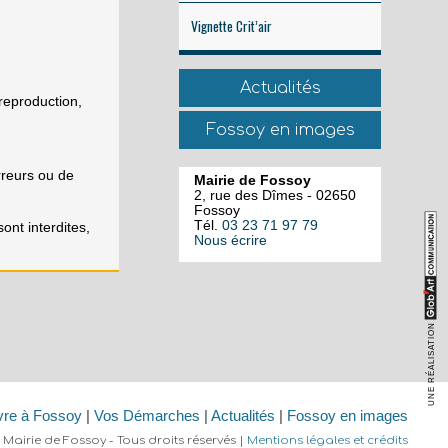
Vignette Crit’air
Actualités
 reproduction,
Fossoy en images
rreurs ou de
Mairie de Fossoy
2, rue des Dîmes - 02650
Fossoy
Tél.
03 23 71 97 79
ont interdites,
Nous écrire
UNE RÉALISATION
vre à Fossoy
|
Vos Démarches
|
Actualités
|
Fossoy en images
 Mairie de Fossoy - Tous droits réservés |
Mentions légales et crédits